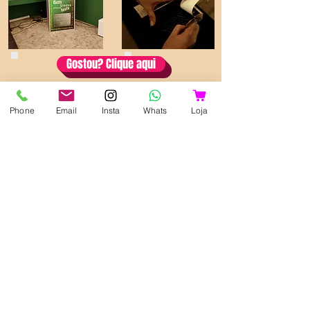
Gostou? Clique aqui
Phone
Email
Insta
Whats
Loja
Rua Euclides da Cunha, nº285 - Santos/SP
- Pompéia
(13) 3307-6566
(13) 98112.2242
(11) 96416-9499